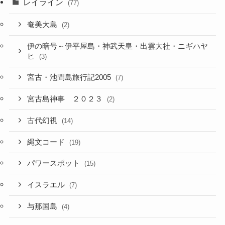
レイライン
(77)
奄美大島
(2)
伊の暗号～伊平屋島・神武天皇・出雲大社・ニギハヤ
ヒ
(3)
宮古・池間島旅行記2005
(7)
宮古島神事 ２０２３
(2)
古代幻視
(14)
縄文コード
(19)
パワースポット
(15)
イスラエル
(7)
与那国島
(4)