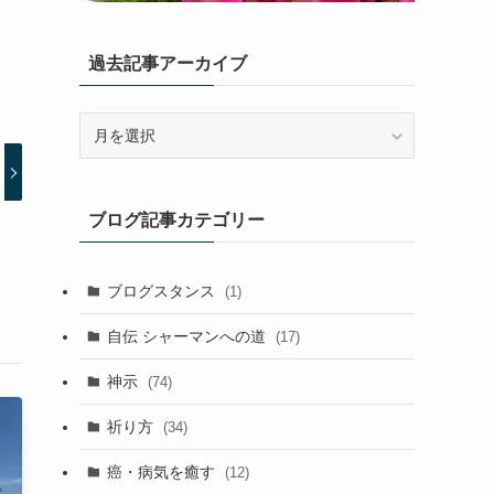
過去記事アーカイブ
過
去
記
事
ブログ記事カテゴリー
ア
ー
カ
ブログスタンス
(1)
イ
ブ
自伝 シャーマンへの道
(17)
神示
(74)
祈り方
(34)
癌・病気を癒す
(12)