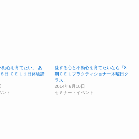
不動心を育てたい」 あ
愛する心と不動心を育てたいなら「8
８日 ＣＥＬ１日体験講
期ＣＥＬプラクティショナー木曜日ク
ラス」
日
2014年6月10日
ベント
セミナー・イベント