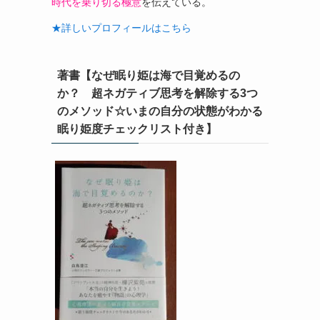
時代を乗り切る極意
を伝えている。
★詳しいプロフィールはこちら
著書【なぜ眠り姫は海で目覚めるの
か？ 超ネガティブ思考を解除する3つ
のメソッド☆いまの自分の状態がわかる
眠り姫度チェックリスト付き】