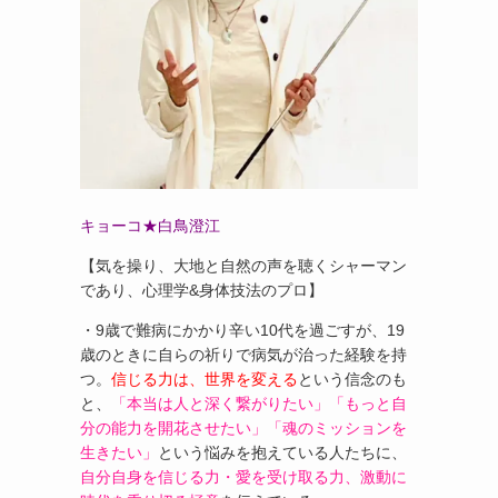
キョーコ★白鳥澄江
【気を操り、大地と自然の声を聴くシャーマン
であり、心理学&身体技法のプロ】
・9歳で難病にかかり辛い10代を過ごすが、19
歳のときに自らの祈りで病気が治った経験を持
つ。
信じる力は、世界を変える
という信念のも
と、
「本当は人と深く繋がりたい」「もっと自
分の能力を開花させたい」「魂のミッションを
生きたい」
という悩みを抱えている人たちに、
自分自身を信じる力・愛を受け取る力、激動に