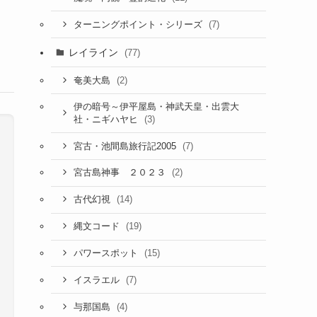
(7)
ターニングポイント・シリーズ
レイライン
(77)
(2)
奄美大島
伊の暗号～伊平屋島・神武天皇・出雲大
(3)
社・ニギハヤヒ
(7)
宮古・池間島旅行記2005
(2)
宮古島神事 ２０２３
(14)
古代幻視
(19)
縄文コード
(15)
パワースポット
(7)
イスラエル
(4)
与那国島