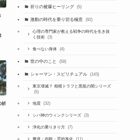
祈りの被爆ヒーリング
(5)
ぶ
激動の時代を乗り切る極意
(92)
！
心理の専門家が教える戦争の時代を生き抜
ま
(3)
く技術
(4)
食べない身体
世の中のこと
(58)
シャーマン・スピリチュアル
(143)
東京壊滅？ 相模トラフと黒龍の闇シリーズ
(5)
の祈
(32)
地震
(3)
シバ神のウィンクシリーズ
(7)
浄化の乗りきり方
(11)
魔境・内観・霊的進化