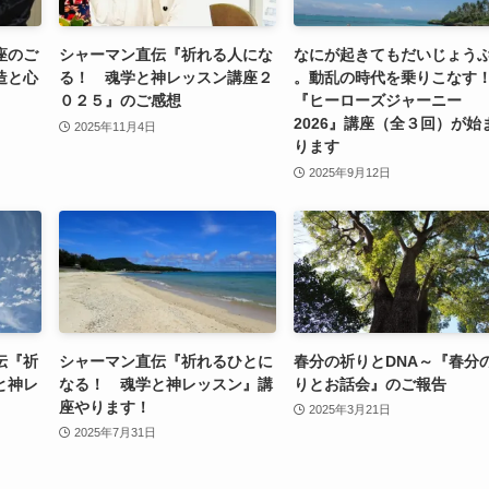
座のご
シャーマン直伝『祈れる人にな
なにが起きてもだいじょう
造と心
る！ 魂学と神レッスン講座２
。動乱の時代を乗りこなす
０２５』のご感想
『ヒーローズジャーニー
2026』講座（全３回）が始
2025年11月4日
ります
2025年9月12日
伝『祈
シャーマン直伝『祈れるひとに
春分の祈りとDNA～『春分
と神レ
なる！ 魂学と神レッスン』講
りとお話会』のご報告
座やります！
2025年3月21日
2025年7月31日