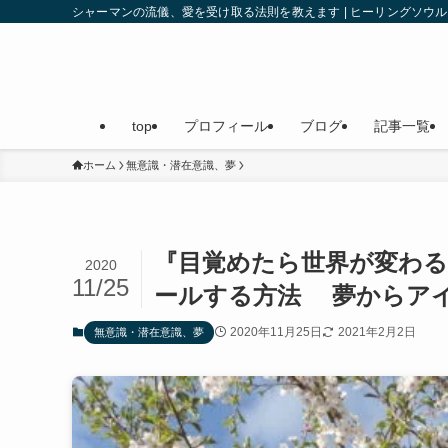
シャーマンの流儀、愛を受け取る法則を教えます | ヒーリングソ
top
プロフィール
ブログ
記事一覧
ホーム
無意識・潜在意識、夢
『目覚めたら世界が変わる
2020
11/25
ールする方法 夢からア
2020年11月25日
2021年2月2日
無意識・潜在意識、夢