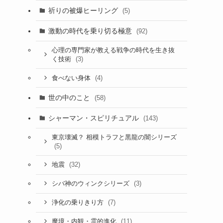
祈りの被爆ヒーリング
(5)
激動の時代を乗り切る極意
(92)
心理の専門家が教える戦争の時代を生き抜
(3)
く技術
(4)
食べない身体
世の中のこと
(58)
シャーマン・スピリチュアル
(143)
東京壊滅？ 相模トラフと黒龍の闇シリーズ
(5)
(32)
地震
(3)
シバ神のウィンクシリーズ
(7)
浄化の乗りきり方
(11)
魔境・内観・霊的進化