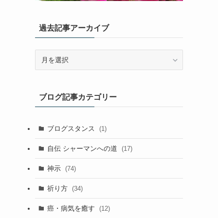
過去記事アーカイブ
過
去
記
事
ブログ記事カテゴリー
ア
ー
カ
ブログスタンス
(1)
イ
ブ
自伝 シャーマンへの道
(17)
神示
(74)
祈り方
(34)
癌・病気を癒す
(12)