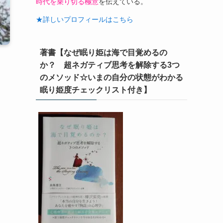
時代を乗り切る極意
を伝えている。
★詳しいプロフィールはこちら
著書【なぜ眠り姫は海で目覚めるの
か？ 超ネガティブ思考を解除する3つ
のメソッド☆いまの自分の状態がわかる
眠り姫度チェックリスト付き】
』