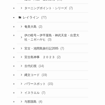
(7)
ターニングポイント・シリーズ
レイライン
(77)
(2)
奄美大島
伊の暗号～伊平屋島・神武天皇・出雲大
(3)
社・ニギハヤヒ
(7)
宮古・池間島旅行記2005
(2)
宮古島神事 ２０２３
(14)
古代幻視
(19)
縄文コード
(15)
パワースポット
(7)
イスラエル
(4)
与那国島