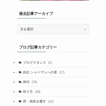
過去記事アーカイブ
過
去
記
事
ブログ記事カテゴリー
ア
ー
カ
ブログスタンス
(1)
イ
ブ
自伝 シャーマンへの道
(17)
神示
(74)
祈り方
(34)
癌・病気を癒す
(12)