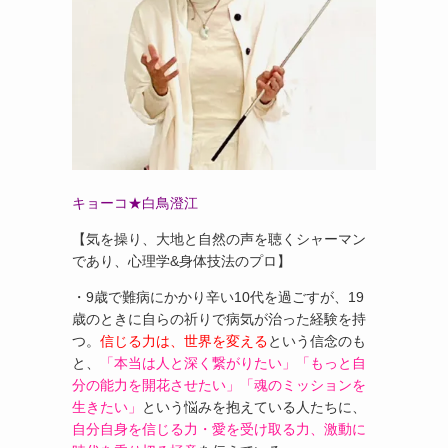
キョーコ★白鳥澄江
【気を操り、大地と自然の声を聴くシャーマン
であり、心理学&身体技法のプロ】
・9歳で難病にかかり辛い10代を過ごすが、19
歳のときに自らの祈りで病気が治った経験を持
つ。
信じる力は、世界を変える
という信念のも
と、
「本当は人と深く繋がりたい」「もっと自
分の能力を開花させたい」「魂のミッションを
生きたい」
という悩みを抱えている人たちに、
自分自身を信じる力・愛を受け取る力、激動に