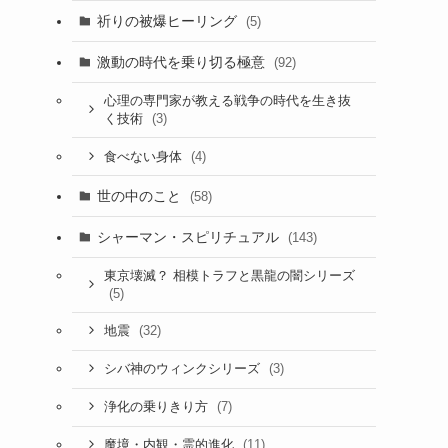
祈りの被爆ヒーリング
(5)
激動の時代を乗り切る極意
(92)
心理の専門家が教える戦争の時代を生き抜
(3)
く技術
(4)
食べない身体
世の中のこと
(58)
シャーマン・スピリチュアル
(143)
東京壊滅？ 相模トラフと黒龍の闇シリーズ
(5)
(32)
地震
(3)
シバ神のウィンクシリーズ
(7)
浄化の乗りきり方
(11)
魔境・内観・霊的進化