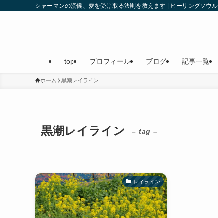
シャーマンの流儀、愛を受け取る法則を教えます | ヒーリングソ
top
プロフィール
ブログ
記事一覧
ホーム
黒潮レイライン
黒潮レイライン
– tag –
レイライン