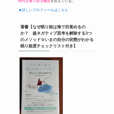
時代を乗り切る極意
を伝えている。
★詳しいプロフィールはこちら
著書【なぜ眠り姫は海で目覚めるの
か？ 超ネガティブ思考を解除する3つ
のメソッド☆いまの自分の状態がわかる
眠り姫度チェックリスト付き】