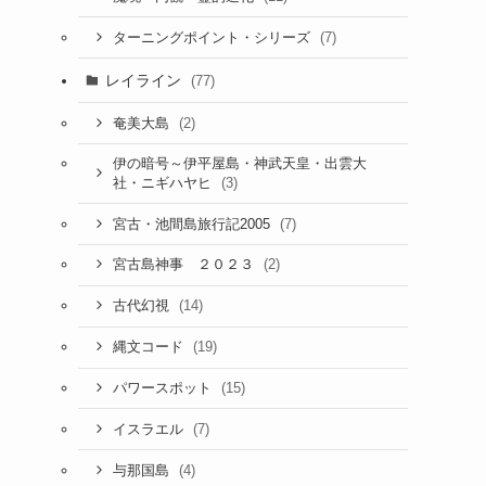
(7)
ターニングポイント・シリーズ
レイライン
(77)
(2)
奄美大島
伊の暗号～伊平屋島・神武天皇・出雲大
(3)
社・ニギハヤヒ
(7)
宮古・池間島旅行記2005
(2)
宮古島神事 ２０２３
(14)
古代幻視
(19)
縄文コード
(15)
パワースポット
(7)
イスラエル
(4)
与那国島