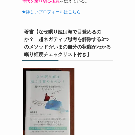
時代を乗り切る極意
を伝えている。
★詳しいプロフィールはこちら
著書【なぜ眠り姫は海で目覚めるの
か？ 超ネガティブ思考を解除する3つ
のメソッド☆いまの自分の状態がわかる
眠り姫度チェックリスト付き】