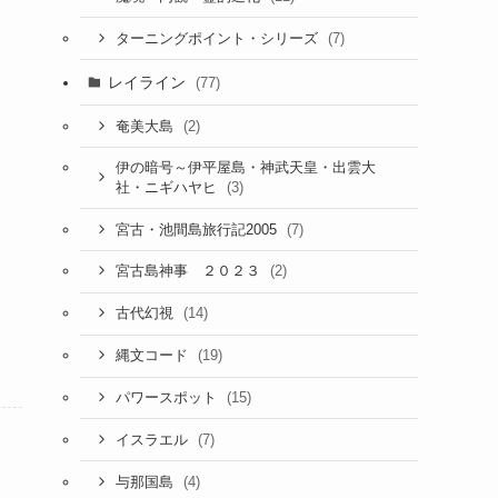
(7)
ターニングポイント・シリーズ
レイライン
(77)
(2)
奄美大島
伊の暗号～伊平屋島・神武天皇・出雲大
(3)
社・ニギハヤヒ
(7)
宮古・池間島旅行記2005
(2)
宮古島神事 ２０２３
(14)
古代幻視
(19)
縄文コード
(15)
パワースポット
(7)
イスラエル
(4)
与那国島