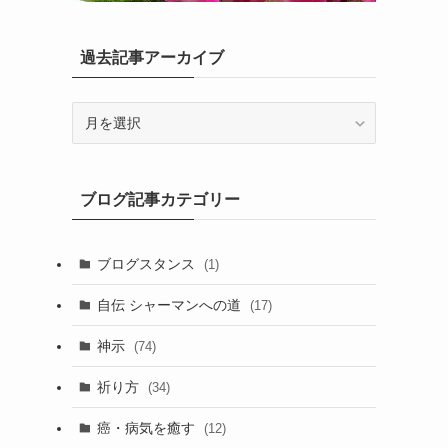
過去記事アーカイブ
過
去
記
事
ブログ記事カテゴリー
ア
ー
カ
ブログスタンス
(1)
イ
ブ
自伝 シャーマンへの道
(17)
神示
(74)
祈り方
(34)
癌・病気を癒す
(12)