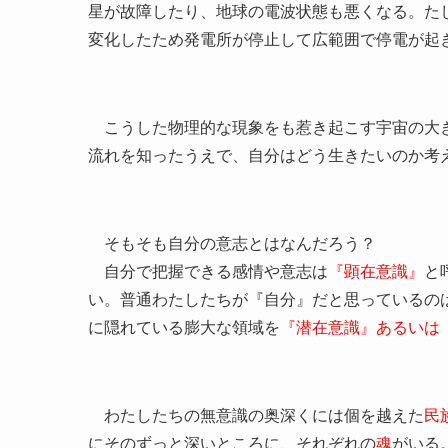
星が故障したり、地球の電波状態も悪くなる。た
変化したため発電所が停止して広範囲で停電が起
こうした物理的な現象をも惹き起こす宇宙の大き
流れを知ったうえで、自分はどう生きたいのか考
そもそも自分の意志とはなんだろう？
自分で把握できる感情や意志は
『顕在意識』
と
い。普通わたしたちが『自分』だと思っているの
に隠れている膨大な領域を
『潜在意識』あるいは
わたしたちの無意識の奥深くには個を越えた
民
にそのずっと深いところに、それぞれの
魂
がいる