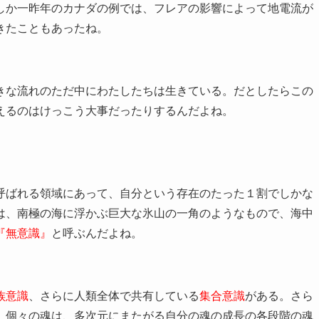
しか一昨年のカナダの例では、フレアの影響によって地電流が
きたこともあったね。
な流れのただ中にわたしたちは生きている。だとしたらこの
えるのはけっこう大事だったりするんだよね。
呼ばれる領域にあって、自分という存在のたった１割でしかな
は、南極の海に浮かぶ巨大な氷山の一角のようなもので、海中
『無意識』
と呼ぶんだよね。
族意識
、さらに人類全体で共有している
集合意識
がある。さら
。個々の魂は、多次元にまたがる自分の魂の成長の各段階の魂