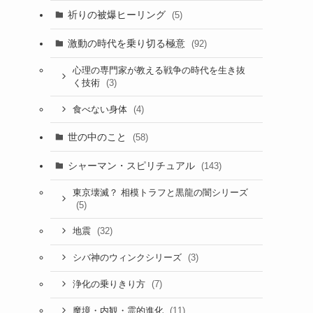
祈りの被爆ヒーリング
(5)
激動の時代を乗り切る極意
(92)
心理の専門家が教える戦争の時代を生き抜
(3)
く技術
(4)
食べない身体
世の中のこと
(58)
シャーマン・スピリチュアル
(143)
東京壊滅？ 相模トラフと黒龍の闇シリーズ
(5)
(32)
地震
(3)
シバ神のウィンクシリーズ
(7)
浄化の乗りきり方
(11)
魔境・内観・霊的進化