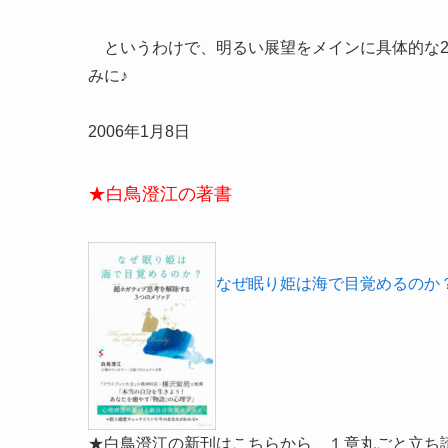
というわけで、明るい展望をメインに具体的な20
みに♪
2006年1月8日
★白鳥澄江の著書
なぜ眠り姫は海で目覚めるのか
★白鳥澄江の新刊はこちらから、１章丸ごと立ち