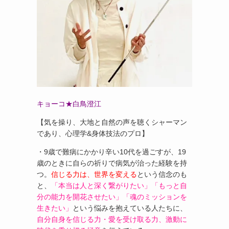
キョーコ★白鳥澄江
【気を操り、大地と自然の声を聴くシャーマン
であり、心理学&身体技法のプロ】
・9歳で難病にかかり辛い10代を過ごすが、19
歳のときに自らの祈りで病気が治った経験を持
つ。
信じる力は、世界を変える
という信念のも
と、
「本当は人と深く繋がりたい」「もっと自
分の能力を開花させたい」「魂のミッションを
生きたい」
という悩みを抱えている人たちに、
自分自身を信じる力・愛を受け取る力、激動に