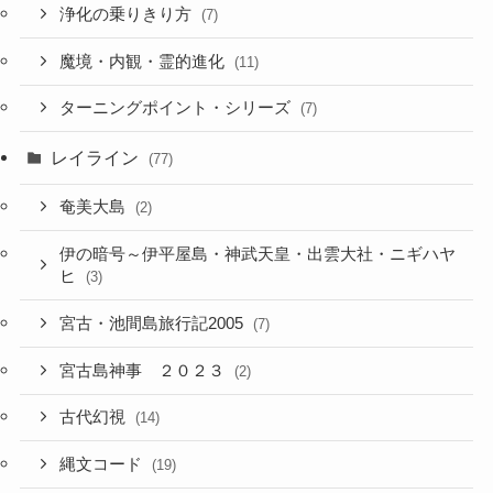
浄化の乗りきり方
(7)
魔境・内観・霊的進化
(11)
ターニングポイント・シリーズ
(7)
レイライン
(77)
奄美大島
(2)
伊の暗号～伊平屋島・神武天皇・出雲大社・ニギハヤ
ヒ
(3)
宮古・池間島旅行記2005
(7)
宮古島神事 ２０２３
(2)
古代幻視
(14)
縄文コード
(19)