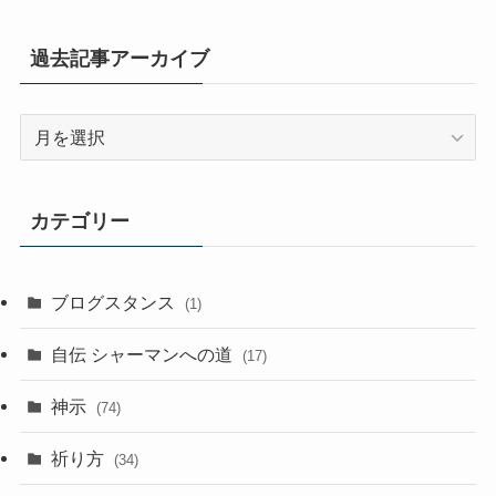
過去記事アーカイブ
過
去
記
事
カテゴリー
ア
ー
カ
ブログスタンス
(1)
イ
ブ
自伝 シャーマンへの道
(17)
神示
(74)
祈り方
(34)