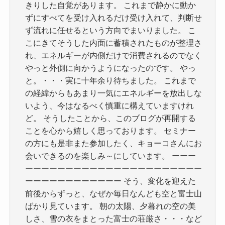
きりした自覚があります。 これまで静かに動か
ずにすべてを受け入れるだけ受け入れて、判断せ
ず流れに任せるという方向でまいりました。 こ
こにきてそうした内面に蓄積されたものが整理さ
れ、エネルギーが内側だけで消費されるのでなく
やっと外側に向かうようになったのです。 やっ
と。・・・実に十年余り待ちました。 これまで
の経緯からもあまり一気にエネルギーを放出しな
いよう、今はなるべく慎重に構えていますけれ
ど。 そうしたことから、このブログが再開する
ことを心から嬉しく思っております。 セミナー
の方にも是非また参加したく、キョーコさんにお
会いできるのを楽しみ～にしています。 ーーー
ーーーーーーーーーーーーーーーーーーーーーー
ーーーーーーーーーーーー そう、変化を迎えた
前後からずっと、なぜか毎日なんども空と富士山
ばかり見ています。 朝の太陽、夕暮れの空の美
しさ、雪の衣をまとった富士の荘厳さ・・・など