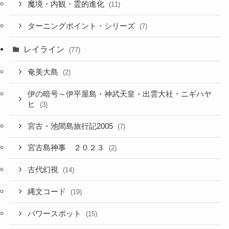
魔境・内観・霊的進化
(11)
ターニングポイント・シリーズ
(7)
レイライン
(77)
奄美大島
(2)
伊の暗号～伊平屋島・神武天皇・出雲大社・ニギハヤ
ヒ
(3)
宮古・池間島旅行記2005
(7)
宮古島神事 ２０２３
(2)
古代幻視
(14)
縄文コード
(19)
パワースポット
(15)