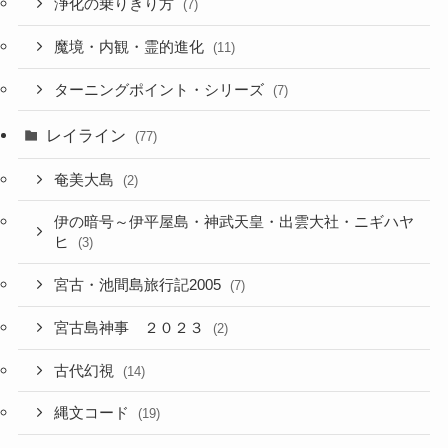
浄化の乗りきり方
(7)
魔境・内観・霊的進化
(11)
ターニングポイント・シリーズ
(7)
レイライン
(77)
奄美大島
(2)
伊の暗号～伊平屋島・神武天皇・出雲大社・ニギハヤ
ヒ
(3)
宮古・池間島旅行記2005
(7)
宮古島神事 ２０２３
(2)
古代幻視
(14)
縄文コード
(19)