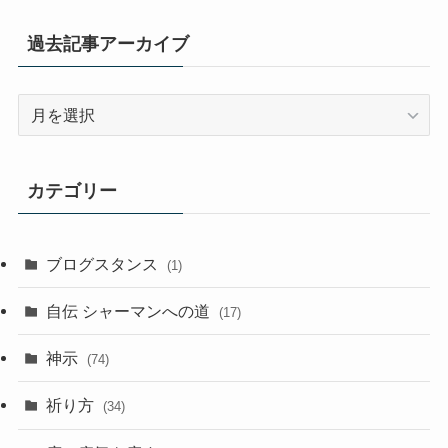
過去記事アーカイブ
過
去
記
事
カテゴリー
ア
ー
カ
ブログスタンス
(1)
イ
ブ
自伝 シャーマンへの道
(17)
神示
(74)
祈り方
(34)