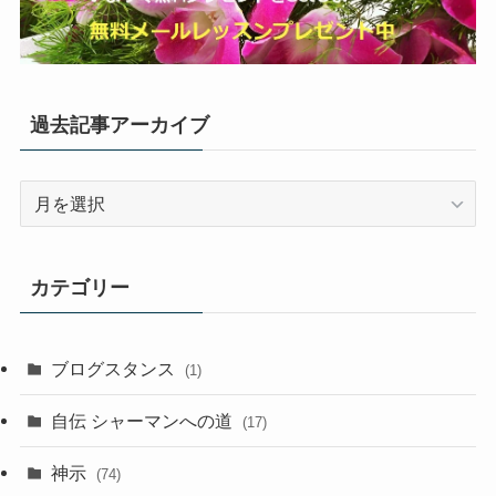
過去記事アーカイブ
過
去
記
事
カテゴリー
ア
ー
カ
ブログスタンス
(1)
イ
ブ
自伝 シャーマンへの道
(17)
神示
(74)