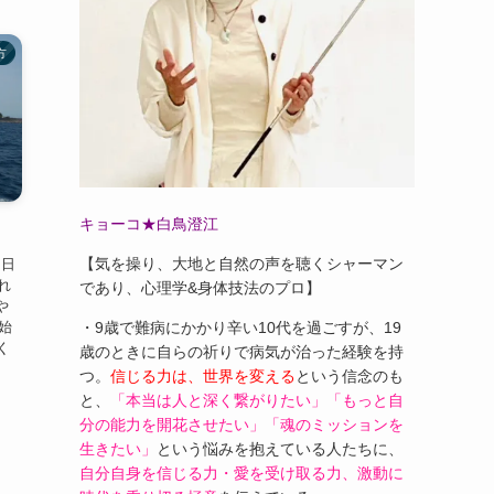
方
キョーコ★白鳥澄江
【気を操り、大地と自然の声を聴くシャーマン
当日
れ
であり、心理学&身体技法のプロ】
や
始
・9歳で難病にかかり辛い10代を過ごすが、19
く
歳のときに自らの祈りで病気が治った経験を持
つ。
信じる力は、世界を変える
という信念のも
と、
「本当は人と深く繋がりたい」「もっと自
分の能力を開花させたい」「魂のミッションを
生きたい」
という悩みを抱えている人たちに、
自分自身を信じる力・愛を受け取る力、激動に