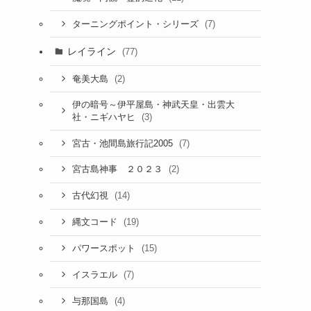
(7)
ターニングポイント・シリーズ
レイライン
(77)
(2)
奄美大島
伊の暗号～伊平屋島・神武天皇・出雲大
(3)
社・ニギハヤヒ
(7)
宮古・池間島旅行記2005
(2)
宮古島神事 ２０２３
(14)
古代幻視
(19)
縄文コード
(15)
パワースポット
(7)
イスラエル
(4)
与那国島