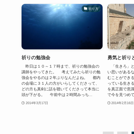
祈り方
祈りの勉強会
勇気と祈り
昨日は１０～１７時まで、祈りの勉強会の
「生きろ」と
講師をやってきた。 考えてみたら祈りの勉
い思いがある
強会をやるのは２年ぶりなんだよね。 都内
むことができ
の会場に３１人の方がいらしてくださって、
っている生き
どの方も真剣に話を聴いてくださって本当に
を真正面で意
頭が下がる。 午前中は２時間みっち...
で今を見つめて
2014年3月17日
2014年2月16日