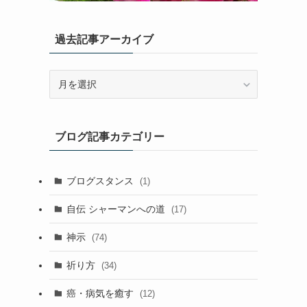
過去記事アーカイブ
過
去
記
事
ブログ記事カテゴリー
ア
ー
カ
ブログスタンス
(1)
イ
ブ
自伝 シャーマンへの道
(17)
神示
(74)
祈り方
(34)
癌・病気を癒す
(12)