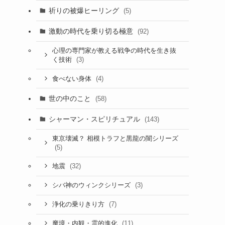
祈りの被爆ヒーリング
(5)
激動の時代を乗り切る極意
(92)
心理の専門家が教える戦争の時代を生き抜
(3)
く技術
(4)
食べない身体
世の中のこと
(58)
シャーマン・スピリチュアル
(143)
東京壊滅？ 相模トラフと黒龍の闇シリーズ
(5)
(32)
地震
(3)
シバ神のウィンクシリーズ
(7)
浄化の乗りきり方
(11)
魔境・内観・霊的進化