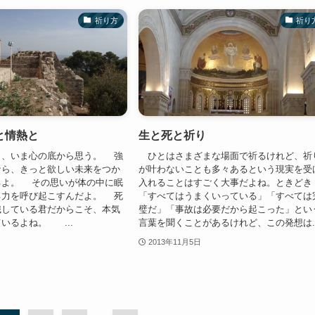
祈り方
祈り
と情熱と
生と死と祈り
、いま心の底から思う。 強
ひとはさまざまな場面で祈るけれど、祈
なら、きっと欲しい未来をつか
が叶わないことも多々あるという現実を受
るよ。 その思いが体の中に眠
入れることはすごく大事だよね。ときどき
る力を呼び起こすんだよ。 死
「すべてはうまくいっている」「すべては
識している君だからこそ、本気
璧だ」「事故は必要だから起こった」とい
いるよね。 ...
言葉を聞くことがあるけれど、この発想は..
2013年11月5日