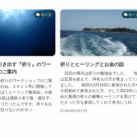
祈り方
祈り
引き出す『祈り』のワー
祈りとヒーリングとお金の話
のご案内
15日の満月は祈りの勉強会でした。 
は定員を超えて、34名もの方が集まってく
祈りのワークショップのご案
ました。 前回の3月16日に参加された方
れね、２０１１年に開催して
今回初めて参加された方、そして2011年に
被ばくヒーリング勉強会』の改
めた無償の祈りの被曝ヒーリングを受けて
以前は講師３名で食・遺伝子・
ださった方も参加してくれて本当にうれ...
くりだったんですが、祈りをお
足りないのがネッ...
2014年5月17日