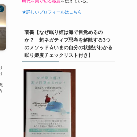
時代を乗り切る極意
を伝えている。
方
★詳しいプロフィールはこちら
著書【なぜ眠り姫は海で目覚めるの
か？ 超ネガティブ思考を解除する3つ
のメソッド☆いまの自分の状態がわかる
眠り姫度チェックリスト付き】
り
け
完
う
.