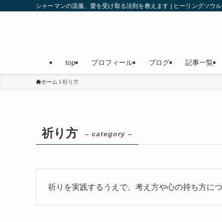
シャーマンの流儀、愛を受け取る法則を教えます | ヒーリングソ
top
プロフィール
ブログ
記事一覧
ホーム
祈り方
祈り方
– category –
祈りを実践するうえで、考え方や心の持ち方に