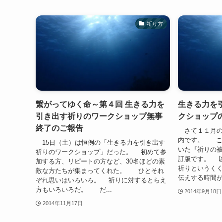
祈り方
繋がってゆく命～第４回 生きる力を
生きる力を
引き出す祈りのワークショップ無事
クショップ
終了のご報告
さて１１月の
内です。 こ
15日（土）は恒例の「生きる力を引き出す
いた『祈りの
祈りのワークショップ」だった。 初めて参
訂版です。 
加する方、リピートの方など、30名ほどの素
祈りというく
敵な方たちが集まってくれた。 ひとそれ
伝えする時間が
ぞれ思いはいろいろ。 祈りに対するとらえ
方もいろいろだ。 だ...
2014年9月18日
2014年11月17日