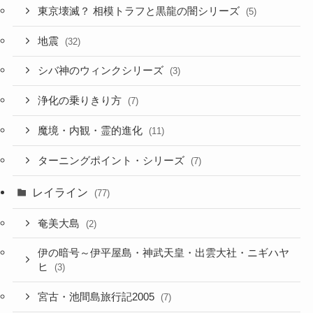
東京壊滅？ 相模トラフと黒龍の闇シリーズ
(5)
地震
(32)
シバ神のウィンクシリーズ
(3)
浄化の乗りきり方
(7)
魔境・内観・霊的進化
(11)
ターニングポイント・シリーズ
(7)
レイライン
(77)
奄美大島
(2)
伊の暗号～伊平屋島・神武天皇・出雲大社・ニギハヤ
ヒ
(3)
宮古・池間島旅行記2005
(7)