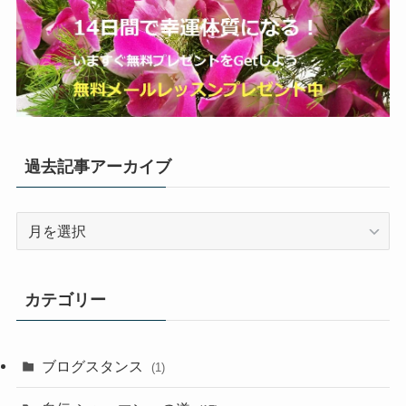
過去記事アーカイブ
過
去
記
事
カテゴリー
ア
ー
カ
ブログスタンス
(1)
イ
ブ