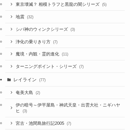
東京壊滅？ 相模トラフと黒龍の闇シリーズ
(5)
地震
(32)
シバ神のウィンクシリーズ
(3)
浄化の乗りきり方
(7)
魔境・内観・霊的進化
(11)
ターニングポイント・シリーズ
(7)
レイライン
(77)
奄美大島
(2)
伊の暗号～伊平屋島・神武天皇・出雲大社・ニギハヤ
ヒ
(3)
宮古・池間島旅行記2005
(7)