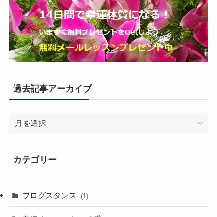
過去記事アーカイブ
過
去
記
事
カテゴリー
ア
ー
カ
ブログスタンス
(1)
イ
ブ