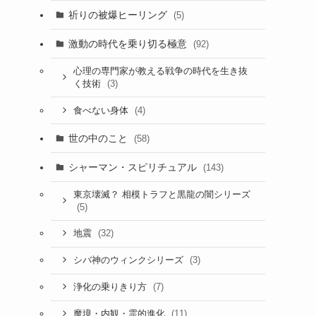
祈りの被爆ヒーリング
(5)
激動の時代を乗り切る極意
(92)
心理の専門家が教える戦争の時代を生き抜
(3)
く技術
(4)
食べない身体
世の中のこと
(58)
シャーマン・スピリチュアル
(143)
東京壊滅？ 相模トラフと黒龍の闇シリーズ
(5)
(32)
地震
(3)
シバ神のウィンクシリーズ
(7)
浄化の乗りきり方
(11)
魔境・内観・霊的進化