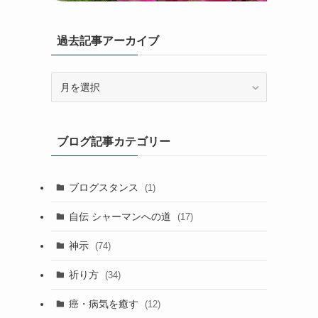
過去記事アーカイブ
過
去
記
事
ブログ記事カテゴリー
ア
ー
カ
ブログスタンス
(1)
イ
ブ
自伝 シャーマンへの道
(17)
神示
(74)
祈り方
(34)
癌・病気を癒す
(12)