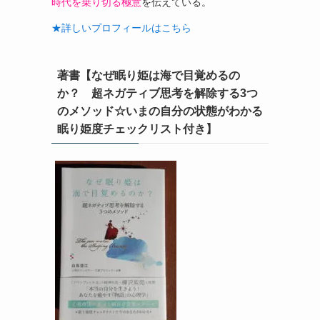
時代を乗り切る極意
を伝えている。
★詳しいプロフィールはこちら
著書【なぜ眠り姫は海で目覚めるの
か？ 超ネガティブ思考を解除する3つ
のメソッド☆いまの自分の状態がわかる
眠り姫度チェックリスト付き】