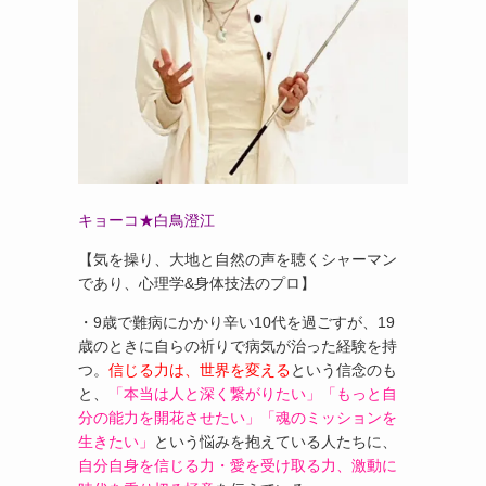
キョーコ★白鳥澄江
【気を操り、大地と自然の声を聴くシャーマン
であり、心理学&身体技法のプロ】
・9歳で難病にかかり辛い10代を過ごすが、19
歳のときに自らの祈りで病気が治った経験を持
つ。
信じる力は、世界を変える
という信念のも
と、
「本当は人と深く繋がりたい」「もっと自
分の能力を開花させたい」「魂のミッションを
生きたい」
という悩みを抱えている人たちに、
自分自身を信じる力・愛を受け取る力、激動に