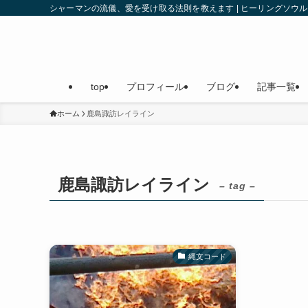
シャーマンの流儀、愛を受け取る法則を教えます | ヒーリングソ
top
プロフィール
ブログ
記事一覧
ホーム
鹿島諏訪レイライン
鹿島諏訪レイライン
– tag –
縄文コード