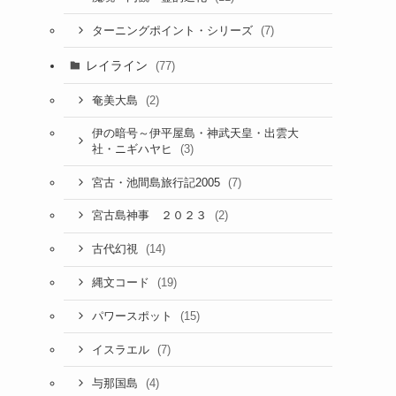
(7)
ターニングポイント・シリーズ
レイライン
(77)
(2)
奄美大島
伊の暗号～伊平屋島・神武天皇・出雲大
(3)
社・ニギハヤヒ
(7)
宮古・池間島旅行記2005
(2)
宮古島神事 ２０２３
(14)
古代幻視
(19)
縄文コード
(15)
パワースポット
(7)
イスラエル
(4)
与那国島