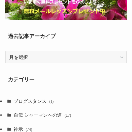
過去記事アーカイブ
過
去
記
事
カテゴリー
ア
ー
カ
ブログスタンス
(1)
イ
ブ
自伝 シャーマンへの道
(17)
神示
(74)