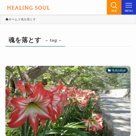
検索
MENU
ホーム
魂を落とす
魂を落とす
– tag –
本当の自分