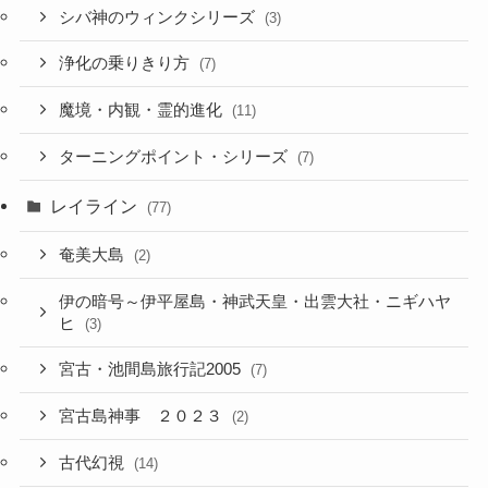
シバ神のウィンクシリーズ
(3)
浄化の乗りきり方
(7)
魔境・内観・霊的進化
(11)
ターニングポイント・シリーズ
(7)
レイライン
(77)
奄美大島
(2)
伊の暗号～伊平屋島・神武天皇・出雲大社・ニギハヤ
ヒ
(3)
宮古・池間島旅行記2005
(7)
宮古島神事 ２０２３
(2)
古代幻視
(14)