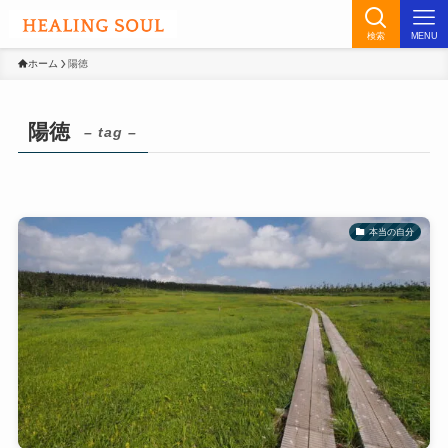
検索
MENU
ホーム
陽徳
陽徳
– tag –
本当の自分