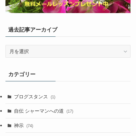
過去記事アーカイブ
過
去
記
事
カテゴリー
ア
ー
カ
ブログスタンス
(1)
イ
ブ
自伝 シャーマンへの道
(17)
神示
(74)