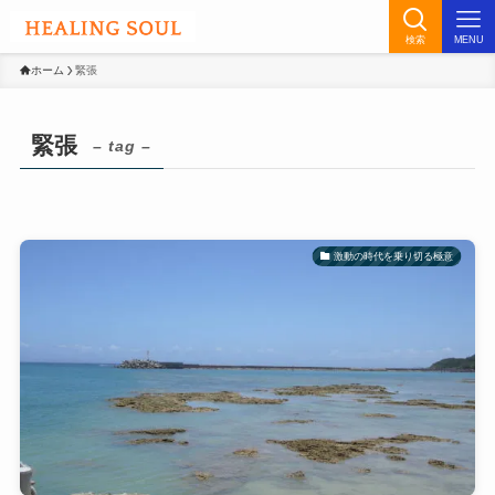
検索
MENU
ホーム
緊張
緊張
– tag –
激動の時代を乗り切る極意