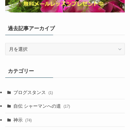
過去記事アーカイブ
過
去
記
事
カテゴリー
ア
ー
カ
ブログスタンス
(1)
イ
ブ
自伝 シャーマンへの道
(17)
神示
(74)