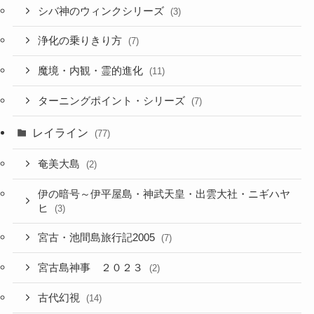
シバ神のウィンクシリーズ
(3)
浄化の乗りきり方
(7)
魔境・内観・霊的進化
(11)
ターニングポイント・シリーズ
(7)
レイライン
(77)
奄美大島
(2)
伊の暗号～伊平屋島・神武天皇・出雲大社・ニギハヤ
ヒ
(3)
宮古・池間島旅行記2005
(7)
宮古島神事 ２０２３
(2)
古代幻視
(14)