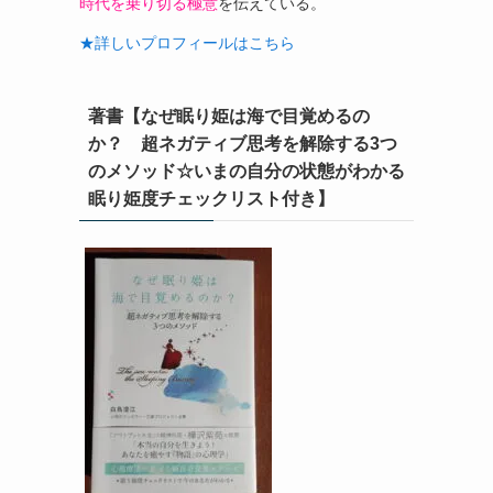
時代を乗り切る極意
を伝えている。
★詳しいプロフィールはこちら
著書【なぜ眠り姫は海で目覚めるの
か？ 超ネガティブ思考を解除する3つ
のメソッド☆いまの自分の状態がわかる
眠り姫度チェックリスト付き】