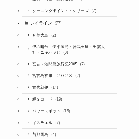
(7)
ターニングポイント・シリーズ
レイライン
(77)
(2)
奄美大島
伊の暗号～伊平屋島・神武天皇・出雲大
(3)
社・ニギハヤヒ
(7)
宮古・池間島旅行記2005
(2)
宮古島神事 ２０２３
(14)
古代幻視
(19)
縄文コード
(15)
パワースポット
(7)
イスラエル
(4)
与那国島