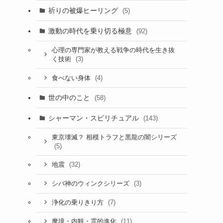
祈りの被爆ヒーリング
(5)
激動の時代を乗り切る極意
(92)
心理の専門家が教える戦争の時代を生き抜
(3)
く技術
(4)
食べない身体
世の中のこと
(58)
シャーマン・スピリチュアル
(143)
東京壊滅？ 相模トラフと黒龍の闇シリーズ
(5)
(32)
地震
(3)
シバ神のウィンクシリーズ
(7)
浄化の乗りきり方
(11)
魔境・内観・霊的進化