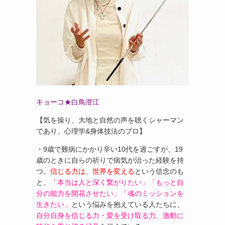
キョーコ★白鳥澄江
【気を操り、大地と自然の声を聴くシャーマン
であり、心理学&身体技法のプロ】
・9歳で難病にかかり辛い10代を過ごすが、19
歳のときに自らの祈りで病気が治った経験を持
つ。
信じる力は、世界を変える
という信念のも
と、
「本当は人と深く繋がりたい」「もっと自
分の能力を開花させたい」「魂のミッションを
生きたい」
という悩みを抱えている人たちに、
自分自身を信じる力・愛を受け取る力、激動に