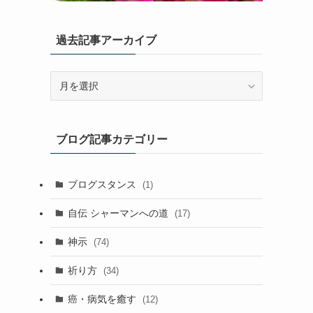
過去記事アーカイブ
過
去
記
事
ブログ記事カテゴリー
ア
ー
カ
ブログスタンス
(1)
イ
ブ
自伝 シャーマンへの道
(17)
神示
(74)
祈り方
(34)
癌・病気を癒す
(12)