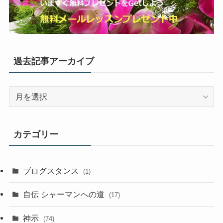
過去記事アーカイブ
過
去
記
事
カテゴリー
ア
ー
カ
ブログスタンス
(1)
イ
ブ
自伝 シャーマンへの道
(17)
神示
(74)