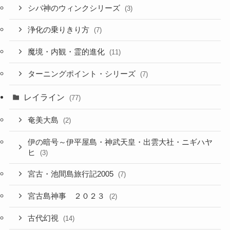
シバ神のウィンクシリーズ
(3)
浄化の乗りきり方
(7)
魔境・内観・霊的進化
(11)
ターニングポイント・シリーズ
(7)
レイライン
(77)
奄美大島
(2)
伊の暗号～伊平屋島・神武天皇・出雲大社・ニギハヤ
ヒ
(3)
宮古・池間島旅行記2005
(7)
宮古島神事 ２０２３
(2)
古代幻視
(14)