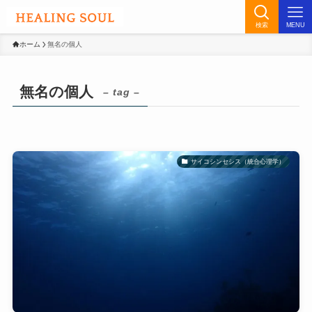
検索
MENU
ホーム
無名の個人
無名の個人
– tag –
サイコシンセシス（統合心理学）