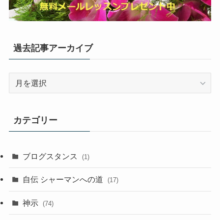
過去記事アーカイブ
過
去
記
事
カテゴリー
ア
ー
カ
ブログスタンス
(1)
イ
ブ
自伝 シャーマンへの道
(17)
神示
(74)