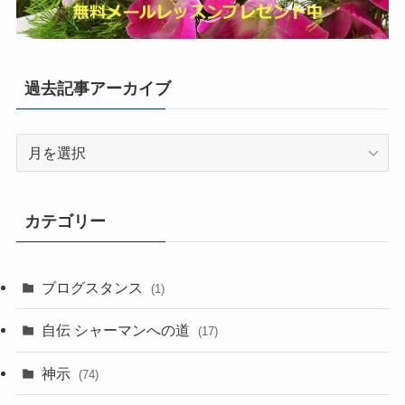
過去記事アーカイブ
過
去
記
事
カテゴリー
ア
ー
カ
ブログスタンス
(1)
イ
ブ
自伝 シャーマンへの道
(17)
神示
(74)