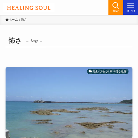
検索
MENU
ホーム
怖さ
怖さ
– tag –
激動の時代を乗り切る極意