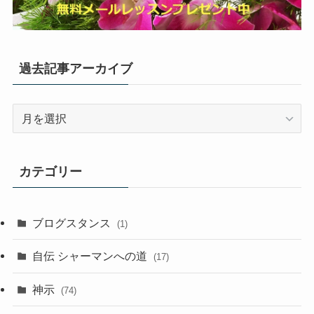
過去記事アーカイブ
過
去
記
事
カテゴリー
ア
ー
カ
ブログスタンス
(1)
イ
ブ
自伝 シャーマンへの道
(17)
神示
(74)