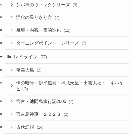
シバ神のウィンクシリーズ
(3)
浄化の乗りきり方
(7)
魔境・内観・霊的進化
(11)
ターニングポイント・シリーズ
(7)
レイライン
(77)
奄美大島
(2)
伊の暗号～伊平屋島・神武天皇・出雲大社・ニギハヤ
ヒ
(3)
宮古・池間島旅行記2005
(7)
宮古島神事 ２０２３
(2)
古代幻視
(14)