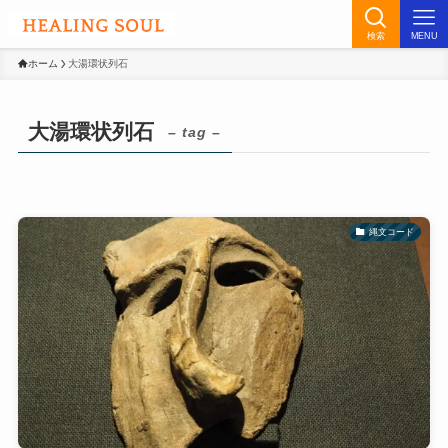
検索
MENU
ホーム
大湯環状列石
大湯環状列石
– tag –
縄文コード