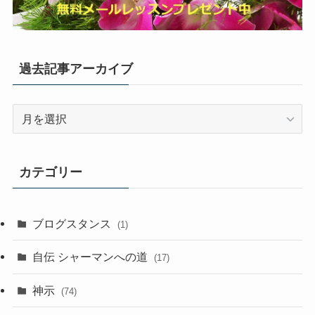
過去記事アーカイブ
過
去
記
事
カテゴリー
ア
ー
カ
ブログスタンス
(1)
イ
ブ
自伝 シャーマンへの道
(17)
神示
(74)