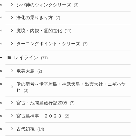
シバ神のウィンクシリーズ
(3)
浄化の乗りきり方
(7)
魔境・内観・霊的進化
(11)
ターニングポイント・シリーズ
(7)
レイライン
(77)
奄美大島
(2)
伊の暗号～伊平屋島・神武天皇・出雲大社・ニギハヤ
ヒ
(3)
宮古・池間島旅行記2005
(7)
宮古島神事 ２０２３
(2)
古代幻視
(14)