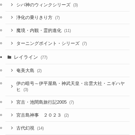
シバ神のウィンクシリーズ
(3)
浄化の乗りきり方
(7)
魔境・内観・霊的進化
(11)
ターニングポイント・シリーズ
(7)
レイライン
(77)
奄美大島
(2)
伊の暗号～伊平屋島・神武天皇・出雲大社・ニギハヤ
ヒ
(3)
宮古・池間島旅行記2005
(7)
宮古島神事 ２０２３
(2)
古代幻視
(14)