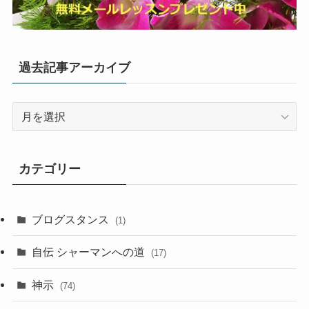
過去記事アーカイブ
過
去
記
事
カテゴリー
ア
ー
カ
ブログスタンス
(1)
イ
ブ
自伝 シャーマンへの道
(17)
神示
(74)