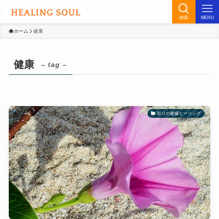
検索
MENU
ホーム
健康
健康
– tag –
祈りの被爆ヒーリング