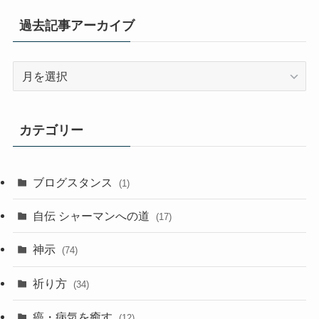
過去記事アーカイブ
過
去
記
事
カテゴリー
ア
ー
カ
ブログスタンス
(1)
イ
ブ
自伝 シャーマンへの道
(17)
神示
(74)
祈り方
(34)
癌・病気を癒す
(12)