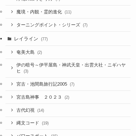
魔境・内観・霊的進化
(11)
ターニングポイント・シリーズ
(7)
レイライン
(77)
奄美大島
(2)
伊の暗号～伊平屋島・神武天皇・出雲大社・ニギハヤ
ヒ
(3)
宮古・池間島旅行記2005
(7)
宮古島神事 ２０２３
(2)
古代幻視
(14)
縄文コード
(19)