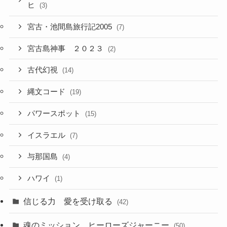
ヒ
(3)
宮古・池間島旅行記2005
(7)
宮古島神事 ２０２３
(2)
古代幻視
(14)
縄文コード
(19)
パワースポット
(15)
イスラエル
(7)
与那国島
(4)
ハワイ
(1)
信じる力 愛を受け取る
(42)
魂のミッション、ヒーローズジャーニー
(50)