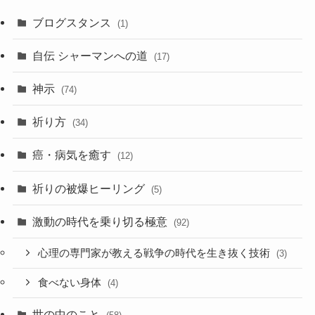
カ
ブログスタンス
(1)
イ
ブ
自伝 シャーマンへの道
(17)
神示
(74)
祈り方
(34)
癌・病気を癒す
(12)
祈りの被爆ヒーリング
(5)
激動の時代を乗り切る極意
(92)
心理の専門家が教える戦争の時代を生き抜く技術
(3)
食べない身体
(4)
世の中のこと