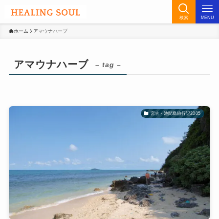
検索
MENU
ホーム
アマウナハーブ
アマウナハーブ
– tag –
宮古・池間島旅行記2005