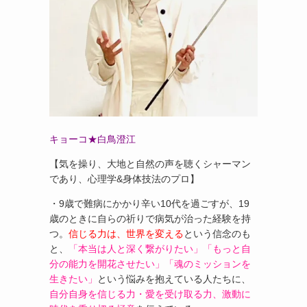
キョーコ★白鳥澄江
【気を操り、大地と自然の声を聴くシャーマン
であり、心理学&身体技法のプロ】
・9歳で難病にかかり辛い10代を過ごすが、19
歳のときに自らの祈りで病気が治った経験を持
つ。
信じる力は、世界を変える
という信念のも
と、
「本当は人と深く繋がりたい」「もっと自
分の能力を開花させたい」「魂のミッションを
生きたい」
という悩みを抱えている人たちに、
自分自身を信じる力・愛を受け取る力、激動に