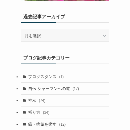
過去記事アーカイブ
過
去
記
事
ブログ記事カテゴリー
ア
ー
カ
ブログスタンス
(1)
イ
ブ
自伝 シャーマンへの道
(17)
神示
(74)
祈り方
(34)
癌・病気を癒す
(12)