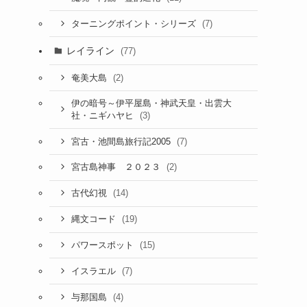
(7)
ターニングポイント・シリーズ
レイライン
(77)
(2)
奄美大島
伊の暗号～伊平屋島・神武天皇・出雲大
(3)
社・ニギハヤヒ
(7)
宮古・池間島旅行記2005
(2)
宮古島神事 ２０２３
(14)
古代幻視
(19)
縄文コード
(15)
パワースポット
(7)
イスラエル
(4)
与那国島