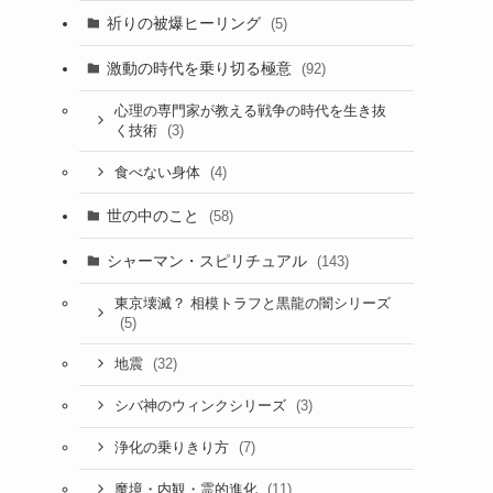
祈りの被爆ヒーリング
(5)
激動の時代を乗り切る極意
(92)
心理の専門家が教える戦争の時代を生き抜
(3)
く技術
(4)
食べない身体
世の中のこと
(58)
シャーマン・スピリチュアル
(143)
東京壊滅？ 相模トラフと黒龍の闇シリーズ
(5)
(32)
地震
(3)
シバ神のウィンクシリーズ
(7)
浄化の乗りきり方
(11)
魔境・内観・霊的進化