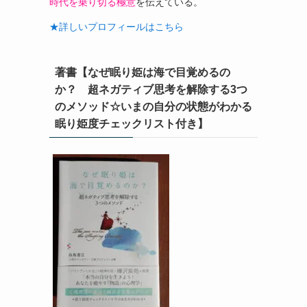
時代を乗り切る極意
を伝えている。
★詳しいプロフィールはこちら
著書【なぜ眠り姫は海で目覚めるの
か？ 超ネガティブ思考を解除する3つ
のメソッド☆いまの自分の状態がわかる
眠り姫度チェックリスト付き】