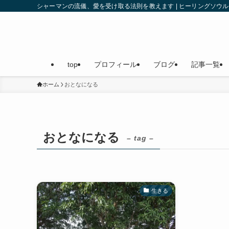
シャーマンの流儀、愛を受け取る法則を教えます | ヒーリングソ
top
プロフィール
ブログ
記事一覧
ホーム
おとなになる
おとなになる
– tag –
生きる